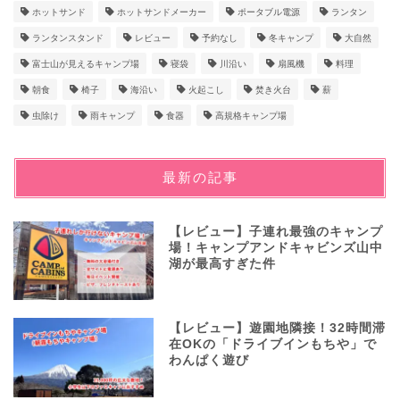
ホットサンド
ホットサンドメーカー
ポータブル電源
ランタン
ランタンスタンド
レビュー
予約なし
冬キャンプ
大自然
富士山が見えるキャンプ場
寝袋
川沿い
扇風機
料理
朝食
椅子
海沿い
火起こし
焚き火台
薪
虫除け
雨キャンプ
食器
高規格キャンプ場
最新の記事
【レビュー】子連れ最強のキャンプ
場！キャンプアンドキャビンズ山中
湖が最高すぎた件
【レビュー】遊園地隣接！32時間滞
在OKの「ドライブインもちや」で
わんぱく遊び