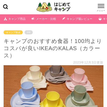
キャンプ用品
メーカー・比較
キャンプ場レビュー
キ
キャンプ用品
PR
キャンプのおすすめ食器！100均より
コスパが良いIKEAのKALAS（カラー
ス）
2023年12月3日更新