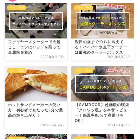
キャンプ用品
キャンプ用品
ファイヤースターターで火起
翌日の昼までｷﾝｷﾝに冷えて
こし！コツはロッドを削って
る！ハイパー氷点下クーラー
金属粉を集め
は最強のクーラーボックス
2020年8月17日
2021年5月24日
キャンプ用品
キャンプ用品
ホットサンドメーカーの使い
【CAMDOOR】超極暖の寝袋
方！初心者でもたった2分で最
「クロワッ暖」を本音レビュ
高の焼き上がり！
ー！保温率80%で寝返りも
OK！
2019年7月30日
2024年1月21日
キャンプ用品
キャンプ用品