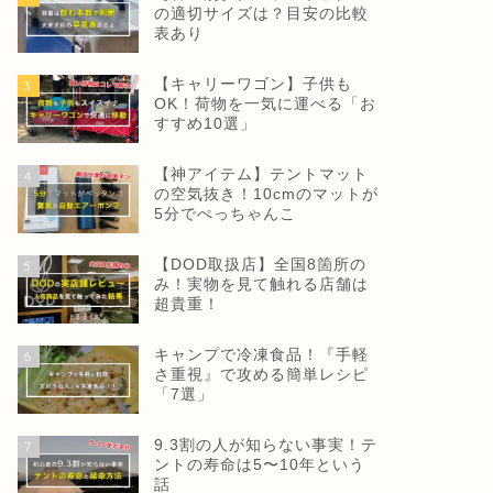
の適切サイズは？目安の比較
表あり
【キャリーワゴン】子供も
3
OK！荷物を一気に運べる「お
すすめ10選」
【神アイテム】テントマット
4
の空気抜き！10cmのマットが
5分でぺっちゃんこ
【DOD取扱店】全国8箇所の
5
み！実物を見て触れる店舗は
超貴重！
キャンプで冷凍食品！『手軽
6
さ重視』で攻める簡単レシピ
「7選」
9.3割の人が知らない事実！テ
7
ントの寿命は5〜10年という
話