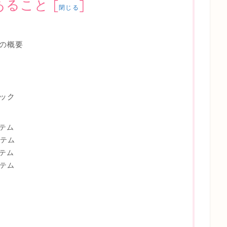
あること
[
]
閉じる
の概要
ック
イテム
イテム
イテム
イテム