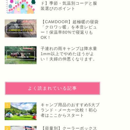
ド】季節・気温別コーデと服
装選びのポイント
【CAMDOOR】超極暖の寝袋
「クロワッ暖」を本音レビュ
ー！保温率80%で寝返りも
OK！
子連れの雨キャンプは降水量
1mm以上でやめたほうがよ
い！夫婦の仲悪くなります。
よく読まれている記事
キャンプ用品のおすすめ5大ブ
1
ランド・メーカー比較！初心
者はここからスタート
【容量別】クーラーボックス
2