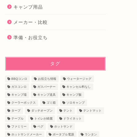
キャンプ用品
メーカー・比較
準備・お役立ち
タグ
BBQコンロ
お役立ち情報
ウォータージャグ
ガスコンロ
ガスバーナー
キャンセル料なし
キャンプ場
キャンプ道具
キャンプ飯
クーラーボックス
ゴミ箱
ソロキャンプ
タープ
ダッチオーブン
テント
テントマット
テーブル
トイレが綺麗
ドライネット
ファミリー
ペグ
ホットサンド
ホットサンドメーカー
ポータブル電源
ランタン