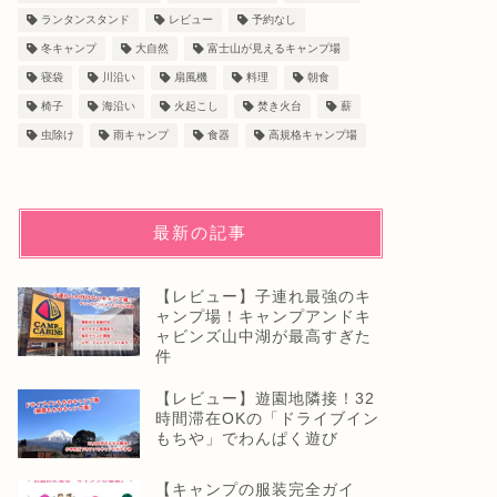
ランタンスタンド
レビュー
予約なし
冬キャンプ
大自然
富士山が見えるキャンプ場
寝袋
川沿い
扇風機
料理
朝食
椅子
海沿い
火起こし
焚き火台
薪
虫除け
雨キャンプ
食器
高規格キャンプ場
最新の記事
【レビュー】子連れ最強のキ
ャンプ場！キャンプアンドキ
ャビンズ山中湖が最高すぎた
件
【レビュー】遊園地隣接！32
時間滞在OKの「ドライブイン
もちや」でわんぱく遊び
【キャンプの服装完全ガイ