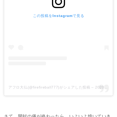
この投稿をInstagramで見る
アフロ大仏(@firefireball777)がシェアした投稿
–
2020年 5月月19日午後3時18分PDT
さて、開封の儀が終わったら、いよいよ焼いていき