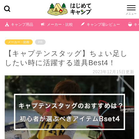
キャンプ用品
メーカー・比較
キャンプ場レビュー
キ
メーカー・比較
PR
【キャプテンスタッグ】ちょい足し
したい時に活躍する道具Best4！
2023年12月15日更新