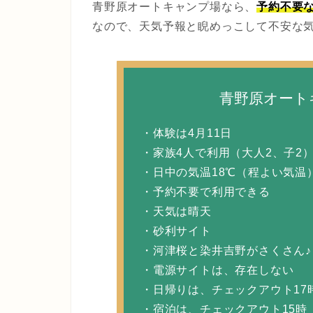
青野原オートキャンプ場なら、
予約不要
なので、天気予報と睨めっこして不安な
青野原オート
・体験は4月11日
・家族4人で利用（大人2、子2
・日中の気温18℃（程よい気温
・予約不要で利用できる
・天気は晴天
・砂利サイト
・河津桜と染井吉野がさくさん♪
・電源サイトは、存在しない
・日帰りは、チェックアウト17
・宿泊は、チェックアウト15時