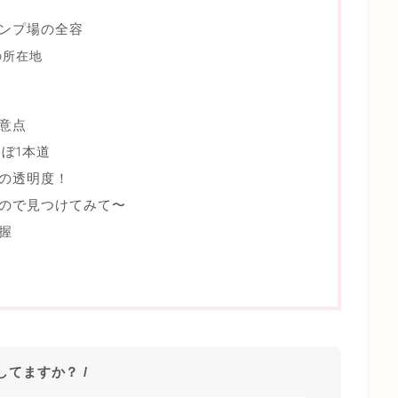
ンプ場の全容
の所在地
意点
ぼ1本道
の透明度！
ので見つけてみて〜
握
探してますか？ /