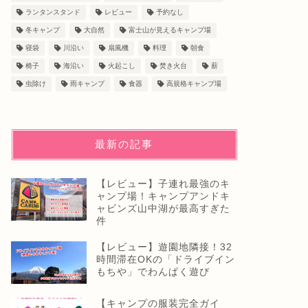
ランタンスタンド
レビュー
予約なし
冬キャンプ
大自然
富士山が見えるキャンプ場
寝袋
川沿い
扇風機
料理
朝食
椅子
海沿い
火起こし
焚き火台
薪
虫除け
雨キャンプ
食器
高規格キャンプ場
最新の記事
【レビュー】子連れ最強のキ
ャンプ場！キャンプアンドキ
ャビンズ山中湖が最高すぎた
件
【レビュー】遊園地隣接！32
時間滞在OKの「ドライブイン
もちや」でわんぱく遊び
【キャンプの服装完全ガイ