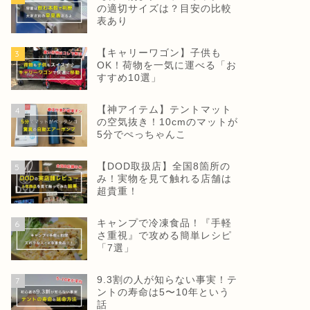
の適切サイズは？目安の比較
表あり
【キャリーワゴン】子供も
3
OK！荷物を一気に運べる「お
すすめ10選」
【神アイテム】テントマット
4
の空気抜き！10cmのマットが
5分でぺっちゃんこ
【DOD取扱店】全国8箇所の
5
み！実物を見て触れる店舗は
超貴重！
キャンプで冷凍食品！『手軽
6
さ重視』で攻める簡単レシピ
「7選」
9.3割の人が知らない事実！テ
7
ントの寿命は5〜10年という
話