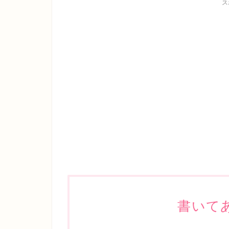
ス
書いて