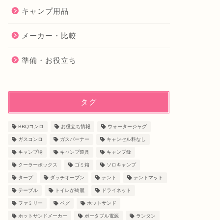
キャンプ用品
メーカー・比較
準備・お役立ち
タグ
BBQコンロ
お役立ち情報
ウォータージャグ
ガスコンロ
ガスバーナー
キャンセル料なし
キャンプ場
キャンプ道具
キャンプ飯
クーラーボックス
ゴミ箱
ソロキャンプ
タープ
ダッチオーブン
テント
テントマット
テーブル
トイレが綺麗
ドライネット
ファミリー
ペグ
ホットサンド
ホットサンドメーカー
ポータブル電源
ランタン