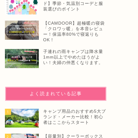
ド】季節・気温別コーデと服
装選びのポイント
【CAMDOOR】超極暖の寝袋
「クロワッ暖」を本音レビュ
ー！保温率80%で寝返りも
OK！
子連れの雨キャンプは降水量
1mm以上でやめたほうがよ
い！夫婦の仲悪くなります。
よく読まれている記事
キャンプ用品のおすすめ5大ブ
1
ランド・メーカー比較！初心
者はここからスタート
【容量別】クーラーボックス
2