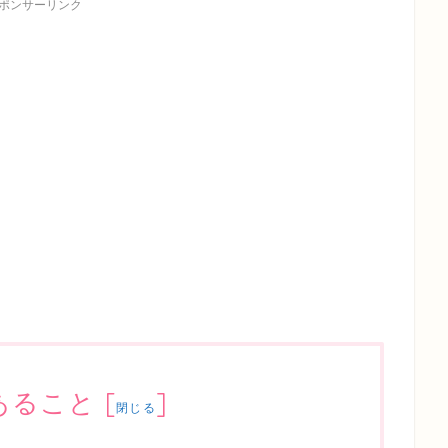
ポンサーリンク
あること
[
]
閉じる