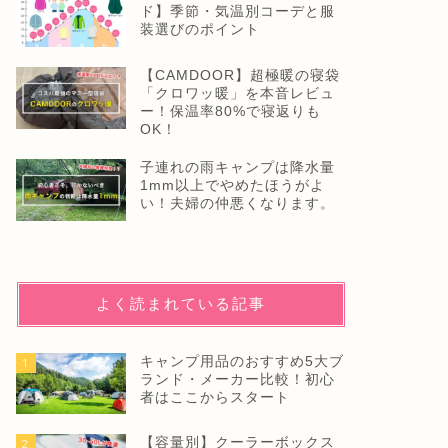
ド】季節・気温別コーデと服
装選びのポイント
【CAMDOOR】超極暖の寝袋
「クロワッ暖」を本音レビュ
ー！保温率80%で寝返りも
OK！
子連れの雨キャンプは降水量
1mm以上でやめたほうがよ
い！夫婦の仲悪くなります。
よく読まれている記事
キャンプ用品のおすすめ5大ブ
1
ランド・メーカー比較！初心
者はここからスタート
【容量別】クーラーボックス
2