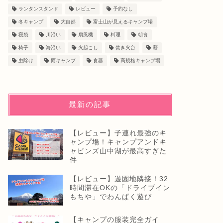
ランタンスタンド
レビュー
予約なし
冬キャンプ
大自然
富士山が見えるキャンプ場
寝袋
川沿い
扇風機
料理
朝食
椅子
海沿い
火起こし
焚き火台
薪
虫除け
雨キャンプ
食器
高規格キャンプ場
最新の記事
【レビュー】子連れ最強のキ
ャンプ場！キャンプアンドキ
ャビンズ山中湖が最高すぎた
件
【レビュー】遊園地隣接！32
時間滞在OKの「ドライブイン
もちや」でわんぱく遊び
【キャンプの服装完全ガイ