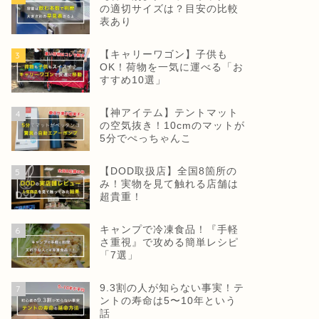
の適切サイズは？目安の比較
表あり
【キャリーワゴン】子供も
3
OK！荷物を一気に運べる「お
すすめ10選」
【神アイテム】テントマット
4
の空気抜き！10cmのマットが
5分でぺっちゃんこ
【DOD取扱店】全国8箇所の
5
み！実物を見て触れる店舗は
超貴重！
キャンプで冷凍食品！『手軽
6
さ重視』で攻める簡単レシピ
「7選」
9.3割の人が知らない事実！テ
7
ントの寿命は5〜10年という
話