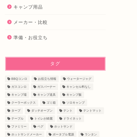
キャンプ用品
メーカー・比較
準備・お役立ち
タグ
BBQコンロ
お役立ち情報
ウォータージャグ
ガスコンロ
ガスバーナー
キャンセル料なし
キャンプ場
キャンプ道具
キャンプ飯
クーラーボックス
ゴミ箱
ソロキャンプ
タープ
ダッチオーブン
テント
テントマット
テーブル
トイレが綺麗
ドライネット
ファミリー
ペグ
ホットサンド
ホットサンドメーカー
ポータブル電源
ランタン